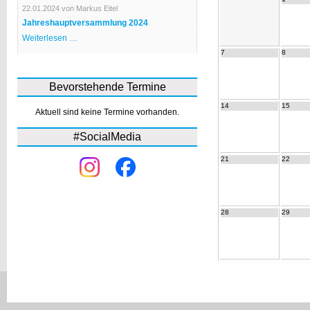
Bürgerhaus
22.01.2024
von Markus Eitel
Jahreshauptversammlung 2024
Jahreshauptversammlung
Weiterlesen …
2024
7
8
Bevorstehende Termine
14
15
Aktuell sind keine Termine vorhanden.
#SocialMedia
21
22
28
29