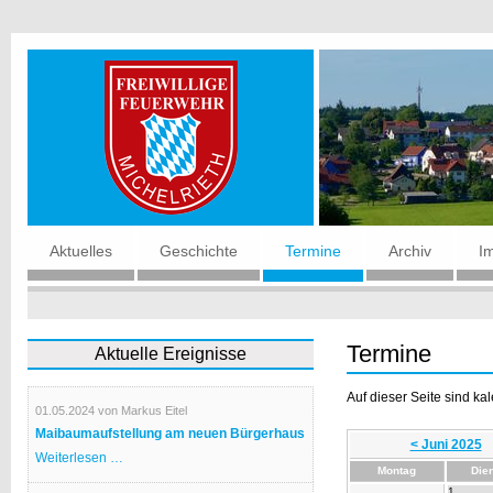
Navigation
Aktuelles
Geschichte
Termine
Archiv
I
überspringen
Termine
Aktuelle Ereignisse
Auf dieser Seite sind ka
01.05.2024
von Markus Eitel
Maibaumaufstellung am neuen Bürgerhaus
< Juni 2025
Maibaumaufstellung
Weiterlesen …
am
Montag
Die
neuen
1