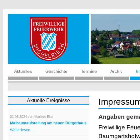
Navigation
Aktuelles
Geschichte
Termine
Archiv
I
überspringen
Impressu
Aktuelle Ereignisse
Angaben gemä
01.05.2024
von Markus Eitel
Maibaumaufstellung am neuen Bürgerhaus
Freiwillige Feu
Maibaumaufstellung
Weiterlesen …
am
Baumgartshofw
neuen