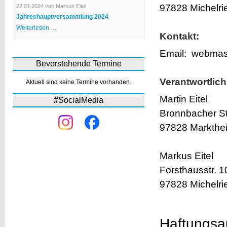
Bürgerhaus
97828 Michelri
22.01.2024
von Markus Eitel
Jahreshauptversammlung 2024
Jahreshauptversammlung
Weiterlesen …
2024
Kontakt:
Email: webmast
Bevorstehende Termine
Verantwortlich
Aktuell sind keine Termine vorhanden.
Martin Eitel
#SocialMedia
Bronnbacher St
97828 Markthei
Markus Eitel
Forsthausstr. 1
97828 Michelri
Haftungsau