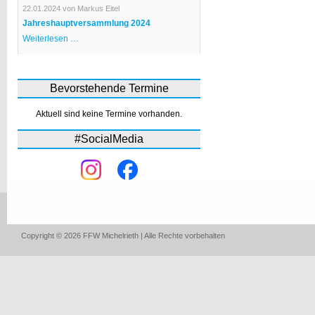
Bürgerhaus
22.01.2024
von Markus Eitel
Jahreshauptversammlung 2024
Jahreshauptversammlung
Weiterlesen …
2024
Bevorstehende Termine
Aktuell sind keine Termine vorhanden.
#SocialMedia
Copyright © 2026 FFW Michelrieth | Alle Rechte vorbehalten