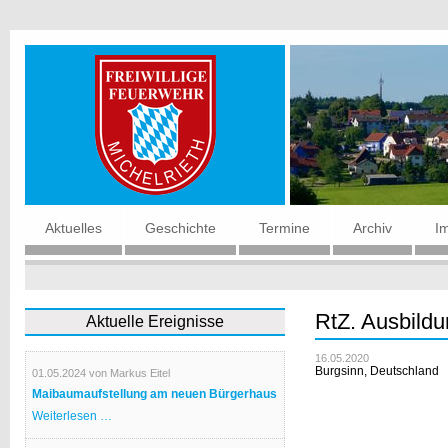
Navigation
Aktuelles
Geschichte
Termine
Archiv
I
überspringen
RtZ. Ausbild
Aktuelle Ereignisse
16.05.2020
Burgsinn, Deutschland
01.05.2024
von Markus Eitel
Maibaumaufstellung am neuen Bürgerhaus
Maibaumaufstellung
Weiterlesen …
am
neuen