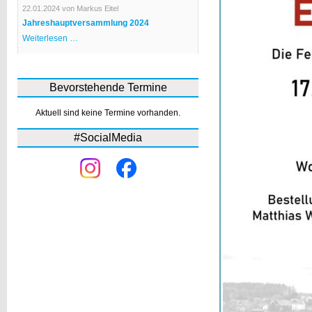
Bürgerhaus
22.01.2024
von Markus Eitel
Jahreshauptversammlung 2024
Jahreshauptversammlung
Weiterlesen …
2024
Bevorstehende Termine
Aktuell sind keine Termine vorhanden.
#SocialMedia