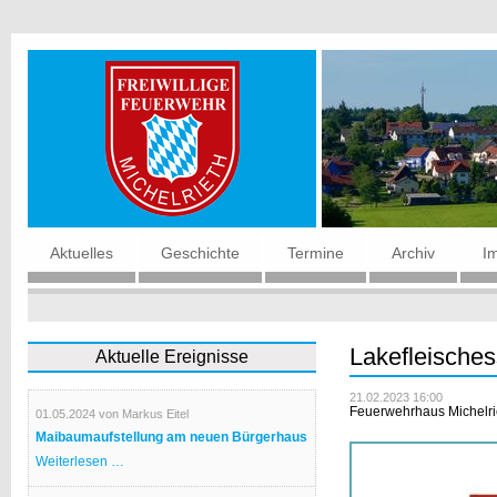
Navigation
Aktuelles
Geschichte
Termine
Archiv
I
überspringen
Lakefleische
Aktuelle Ereignisse
21.02.2023 16:00
Feuerwehrhaus Michelri
01.05.2024
von Markus Eitel
Maibaumaufstellung am neuen Bürgerhaus
Maibaumaufstellung
Weiterlesen …
am
neuen