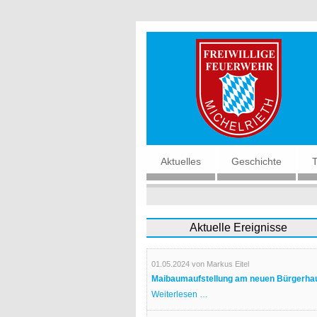
Navigation
Aktuelles
Geschichte
überspringen
Aktuelle Ereignisse
01.05.2024
von Markus Eitel
Maibaumaufstellung am neuen Bürgerha
Maibaumaufstellung
Weiterlesen …
am
neuen