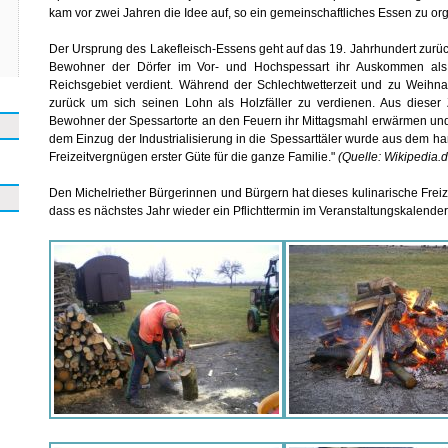
kam vor zwei Jahren die Idee auf, so ein gemeinschaftliches Essen zu org
Der Ursprung des Lakefleisch-Essens geht auf das 19. Jahrhundert zurück
Bewohner der Dörfer im Vor- und Hochspessart ihr Auskommen als 
Reichsgebiet verdient. Während der Schlechtwetterzeit und zu Weihna
zurück um sich seinen Lohn als Holzfäller zu verdienen. Aus dieser Z
Bewohner der Spessartorte an den Feuern ihr Mittagsmahl erwärmen und
dem Einzug der Industrialisierung in die Spessarttäler wurde aus dem ha
Freizeitvergnügen erster Güte für die ganze Familie."
(Quelle: Wikipedia.d
Den Michelriether Bürgerinnen und Bürgern hat dieses kulinarische Freiz
dass es nächstes Jahr wieder ein Pflichttermin im Veranstaltungskalende