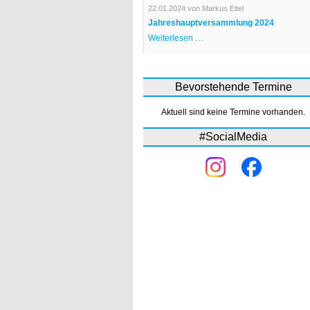
Bürgerhaus
22.01.2024
von Markus Eitel
Jahreshauptversammlung 2024
Jahreshauptversammlung
Weiterlesen …
2024
Bevorstehende Termine
Aktuell sind keine Termine vorhanden.
#SocialMedia